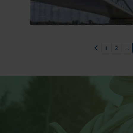
1
2
...