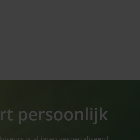
t persoonlijk
seurs is al jaren gespecialiseerd