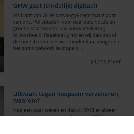
GHW gaat (eindelijk) digitaal!
Als klant van GHW ontvang je regelmatig post
van ons. Polisbladen, voorwaarden, nota’s en
groene kaarten voor uw autoverzekering
bijvoorbeeld. Regelmatig horen wij dan ook of
die poststroom niet wat minder kan, aangezien
het soms behoorlijke stapels ...
Lees meer
Uitvaart tegen koopsom verzekeren,
waarom?
Nog een paar weken en dan zit 2018 er alweer
op. Is jouw vermogen op 1 januari 2019 hoger
dan € 30.000,-, of wanneer u een fiscaal partner
heeft hoger dan € 60.000,-, dan betaal je