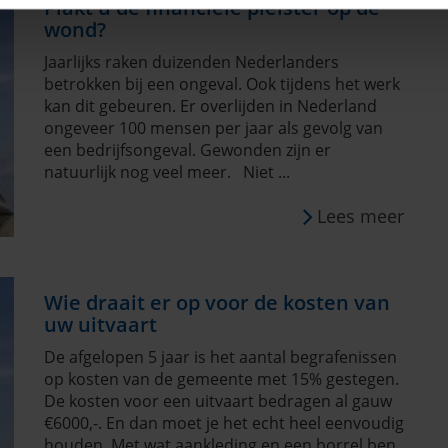
Plakt u de financiële pleister op de
wond?
Jaarlijks raken duizenden Nederlanders
betrokken bij een ongeval. Ook tijdens het werk
kan dit gebeuren. Er overlijden in Nederland
ongeveer 100 mensen per jaar als gevolg van
een bedrijfsongeval. Gewonden zijn er
natuurlijk nog veel meer. Niet ...
Lees meer
Wie draait er op voor de kosten van
uw uitvaart
De afgelopen 5 jaar is het aantal begrafenissen
op kosten van de gemeente met 15% gestegen.
De kosten voor een uitvaart bedragen al gauw
€6000,-. En dan moet je het echt heel eenvoudig
houden. Met wat aankleding en een borrel ben