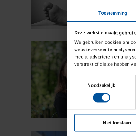
Toestemming
Deze website maakt gebruik
We gebruiken cookies om cont
websiteverkeer te analyseren
media, adverteren en analys
verstrekt of die ze hebben v
Toestemmingsselectie
Noodzakelijk
Niet toestaan