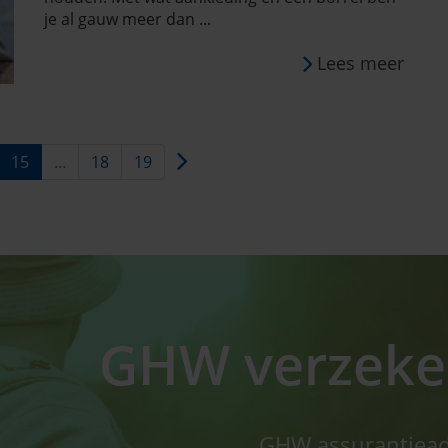
je al gauw meer dan ...
Lees meer
15
...
18
19
GHW verzeker
GHW assurantieadvi