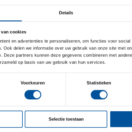
vermogensbelasting. Dit kan van honderd euro
oplopen tot duizenden eu ...
Details
Lees meer
 van cookies
ent en advertenties te personaliseren, om functies voor social
Bij GHW zitten we eigenlijk wel
. Ook delen we informatie over uw gebruik van onze site met on
prima!
e. Deze partners kunnen deze gegevens combineren met andere i
erzameld op basis van uw gebruik van hun services.
GHW assurantieadviseurs bestaat dit jaar 90
jaar! In het kader van deze mijlpaal vragen we
onze klanten, zowel zakelijk als particulier, naar
hun ervaringen met GHW. Aan het woord
Voorkeuren
Statistieken
Boukje Haegens van Makelaar 0413. Kennen de
spelregels “90 jaar is e ...
Lees meer
Selectie toestaan