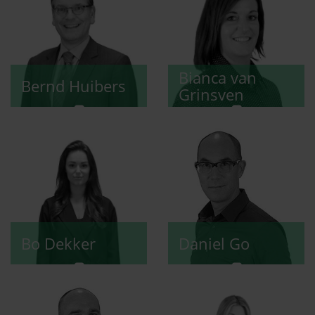
Bianca
van
Bernd
Huibers
Grinsven
Bo
Dekker
Daniel
Go