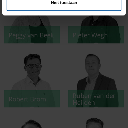
Niet toestaan
Peggy
van Beek
Pieter
Wegh
Ruben
van der
Robert
Brom
Heijden