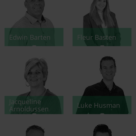
Edwin
Barten
Fleur
Basten
Jacqueline
Luke
Husman
Arnoldussen