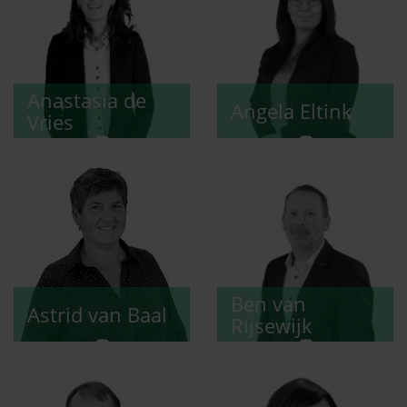
Anastasia
de
Angela
Eltink
Vries
Ben
van
Astrid
van Baal
Rijsewijk