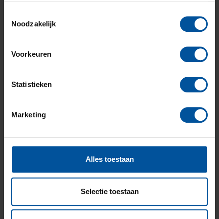
Toestemmingsselectie
Noodzakelijk
Monique
van
Voorkeuren
Miranda
Kok
Ree
Statistieken
Marketing
Alles toestaan
Natascha
Paul
Knaup
Wijnhoven
Selectie toestaan