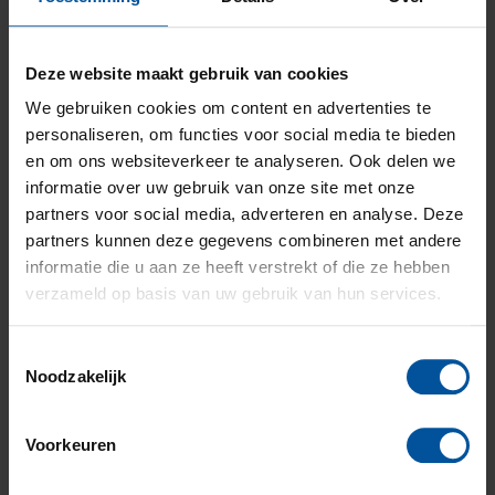
opstalverzekering zou moeten zijn. Door dit goed te
regelen voorkom je, in het geval dat er iets gebeurt,
teleurgesteld wordt of soms zelfs te maken krijgt met
een financiële domper. Bereken binnen enkele minuten
Deze website maakt gebruik van cookies
de herbouwwaarde van jouw woning met de
We gebruiken cookies om content en advertenties te
herbouwwaardemeter
.
personaliseren, om functies voor social media te bieden
en om ons websiteverkeer te analyseren. Ook delen we
Gerelateerd
informatie over uw gebruik van onze site met onze
nieuws
partners voor social media, adverteren en analyse. Deze
partners kunnen deze gegevens combineren met andere
informatie die u aan ze heeft verstrekt of die ze hebben
Het
verzameld op basis van uw gebruik van hun services.
gevaar
van
Toestemmingsselectie
onderverzeke
Noodzakelijk
Bij een
inboedel- en
Voorkeuren
opstalverzekering
Lees verder