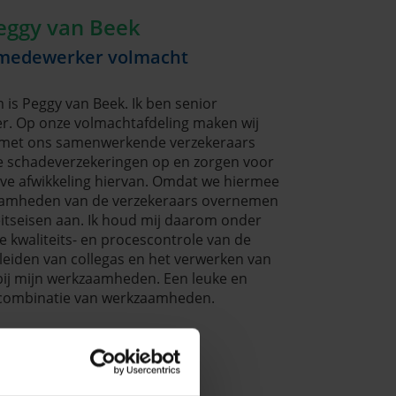
eggy van Beek
 medewerker volmacht
 is Peggy van Beek. Ik ben senior
. Op onze volmachtafdeling maken wij
 met ons samenwerkende verzekeraars
jke schadeverzekeringen op en zorgen voor
eve afwikkeling hiervan. Omdat we hiermee
aamheden van de verzekeraars overnemen
iteitseisen aan. Ik houd mij daarom onder
 kwaliteits- en procescontrole van de
leiden van collegas en het verwerken van
bij mijn werkzaamheden. Een leuke en
 combinatie van werkzaamheden.
contact met mij op