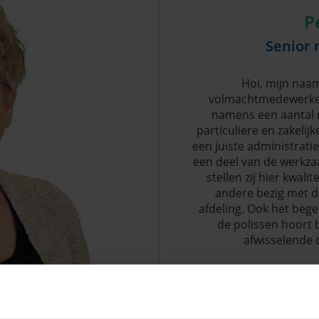
P
Senior
Hoi, mijn naam
volmachtmedewerker
namens een aantal
particuliere en zakeli
een juiste administrati
een deel van de werkz
stellen zij hier kwal
andere bezig met de
afdeling. Ook het bege
de polissen hoort 
afwisselende
Neem 