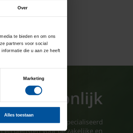
eek@ghw.nl
024-7501716
Over
 media te bieden en om ons
ze partners voor social
nformatie die u aan ze heeft
Marketing
t persoonlijk
Alles toestaan
seurs is al jaren gespecialiseerd
n en diensten voor de zakelijke en