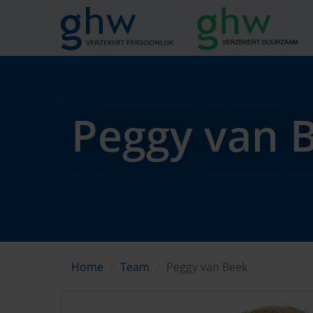
Peggy van 
Home
Team
Peggy van Beek