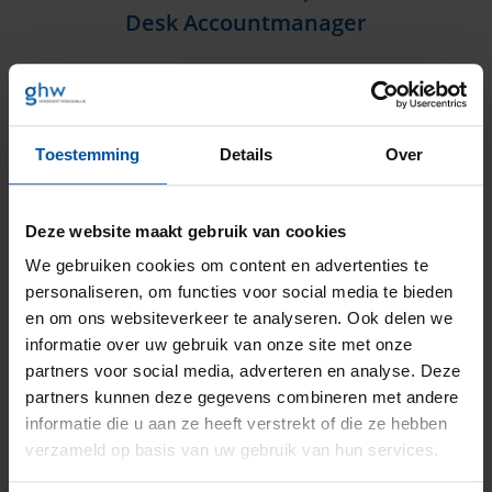
Desk Accountmanager
Hoi, ik ben Paul Knaup. Sinds 2024 werkzaam
bij GHW als Desk Accountmanager. Hiervoor
heb ik 12 jaar gewerkt voor een grote
zorgverzekeraar. Je kunt bij mij terecht voor alle
Toestemming
Details
Over
particuliere verzekeringen. Ik kijk graag met je
mee welke verzekering het beste past bij je
wensen om een persoonlijk advies te kunnen
Deze website maakt gebruik van cookies
geven. Daarnaast sta ik klaar voor al je
We gebruiken cookies om content en advertenties te
verzekeringstechnische vragen om je volledig
personaliseren, om functies voor social media te bieden
te ontzorgen. In mijn vrije tijd ga ik graag op
en om ons websiteverkeer te analyseren. Ook delen we
pad met mijn vrouw en 2 dochters, ben ik
regelmatig in het theater te vinden en speel ik
informatie over uw gebruik van onze site met onze
trompet in een symfonie orkest.
partners voor social media, adverteren en analyse. Deze
partners kunnen deze gegevens combineren met andere
informatie die u aan ze heeft verstrekt of die ze hebben
verzameld op basis van uw gebruik van hun services.
Neem contact met mij op