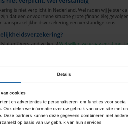
s niet verplicht. Wel verstandig
ering is niet verplicht in Nederland. Wel raden wij je sterk
r zijn dat een onvoorziene situatie grote (financiële) gevolge
 een aansprakelijkheidsverzekering een verstandige keus.
elijkheidsverzekering?
afsluiten? Verstandige keus!
Wel willen we graag eerst met je
rna regelen wij de rest voor u. Dat noemen wij nu persoon
Details
Polis Praatje,
zonnepanelen voor
 van cookies
bedrijven
ent en advertenties te personaliseren, om functies voor social
. Ook delen we informatie over uw gebruik van onze site met on
Als bedrijf zelf je energie
e. Deze partners kunnen deze gegevens combineren met andere i
opwekken is een slimme
erzameld op basis van uw gebruik van hun services.
investering. In de derde aflevering