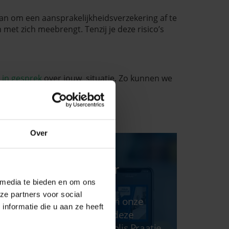
 aan om een aansprakelijkheidsverzekering af te
n met zich meebrengt. Tenzij je deze risico’s
 in gesprek
over jouw situatie. Zo kunnen we
lijk verzekeren.
Over
Polis Praatje,
zonnepanelen voor
particulieren
 media te bieden en om ons
ze partners voor social
De nieuwe aflevering van onze
nformatie die u aan ze heeft
podcast staat online. In deze
tweede aflevering van Polis Praatje