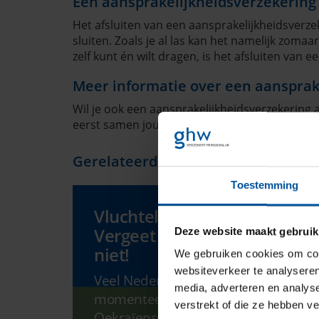
Een aansprakelijkheidsverzekering i
Het afsluiten van een aansprakelijkheidsverzek
sluiten. Zoals je al las kan het namelijk zomaa
zelf kunt én wilt dragen, is het afsluiten van
Meer informatie over een aansprak
Wil je ook een aansprakelijkheidsverzekering 
eerst samen jouw uitgangspunten bepalen. Daa
Gerelateerd nieuws
Toestemming
Vluchtelingen opvangen?
Vergeet je verzekeringen
Deze website maakt gebruik
niet!
We gebruiken cookies om cont
websiteverkeer te analyseren
Veel Nederlanders stellen
media, adverteren en analys
momenteel hun huis open voor
verstrekt of die ze hebben v
Oekraïense vluchtelingen. Jij