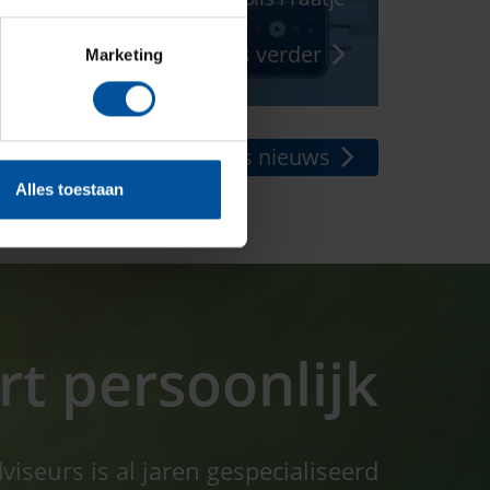
zijn Ron de Proost van...
Lees verder
Marketing
Naar al ons nieuws
Alles toestaan
t persoonlijk
seurs is al jaren gespecialiseerd