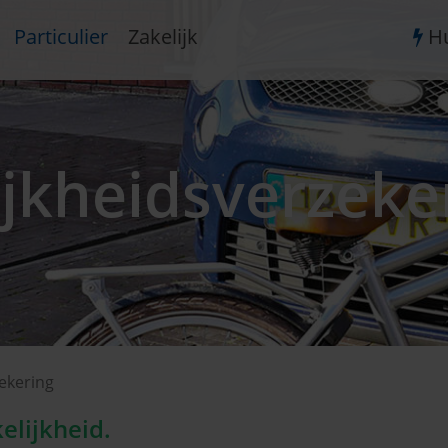
Particulier
Zakelijk
Hu
jkheidsverzeke
ekering
lijkheid.