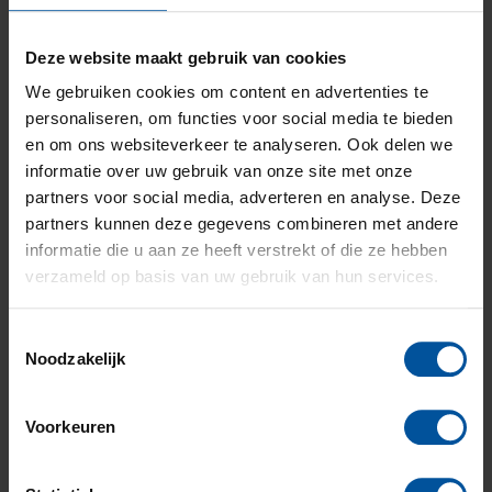
bedrijfsactiviteiten moet staken kan dit een behoorlijke
financiële strop zijn. Dit is niet gedekt op een
brandverzekering. Daarvoor is de
Deze website maakt gebruik van cookies
bedrijfsschadeverzekering; deze dekt de ongewilde
We gebruiken cookies om content en advertenties te
staking van jouw werkzaamheden: de vaste
personaliseren, om functies voor social media te bieden
doorlopende kosten en de gemiste nettowinst.
en om ons websiteverkeer te analyseren. Ook delen we
De uitkeringstermijn
informatie over uw gebruik van onze site met onze
partners voor social media, adverteren en analyse. Deze
Waar gaat het dan mis? Bij de uitkeringstermijn. In
partners kunnen deze gegevens combineren met andere
geval van een brand ligt de omzet stil. De vaste kosten
informatie die u aan ze heeft verstrekt of die ze hebben
lopen door. Vaak duurt het maanden (of langer)
verzameld op basis van uw gebruik van hun services.
voordat je het weer op de rit hebt. Gedurende die tijd
lopen klanten weg, daalt de omzet maar stapelen de
vaste kosten zich op.
Toestemmingsselectie
Denk vervolgens aan alle marketingkosten die je moet
Noodzakelijk
maken om te zorgen dat klanten terugkomen of om
nieuwe klanten aan te trekken.
Voorkeuren
Zorg voor extra tijd
Het is dus belangrijk om naar de uitkeringstermijn te