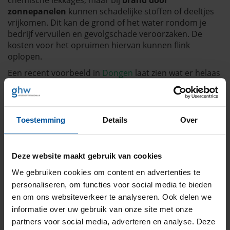
chemische lekkages, maar bij
brand door
zonnepanelen
kunnen schadelijke stoffen of deeltjes
vrijkomen. Dit kan de grond of het water rondom je
bedrijf vervuilen en gevolgschade veroorzaken. De
kosten voor het opruimen hiervan kunnen flink
oplopen.
Een recent voorbeeld in
Dongen
laat zien wat er helaas
mis kan gaan. Bij de
leerlooierij aldaar
die in vlammen
opging, ontstond milieuverontreiniging.
De gevolgen?
Hoge opruimkosten,
Toestemming
Details
Over
milieuschadeonderzoek en mogelijk juridische
procedures.
Waarom is een milieuschadeverzekering
Deze website maakt gebruik van cookies
voor jou?
We gebruiken cookies om content en advertenties te
Milieuschade kan op veel verschillende manieren
personaliseren, om functies voor social media te bieden
ontstaan, van
lekkages tot brand, storm of andere
en om ons websiteverkeer te analyseren. Ook delen we
schades
. De kosten voor het opruimen en herstellen
informatie over uw gebruik van onze site met onze
van de vervuilde omgeving kunnen snel oplopen.
partners voor social media, adverteren en analyse. Deze