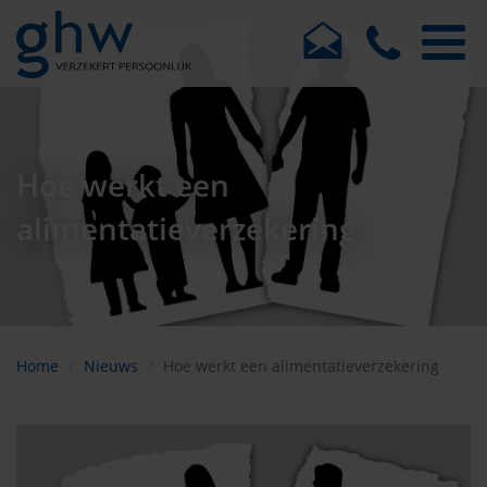
Hoe werkt een
alimentatieverzekering
Home
Nieuws
Hoe werkt een alimentatieverzekering