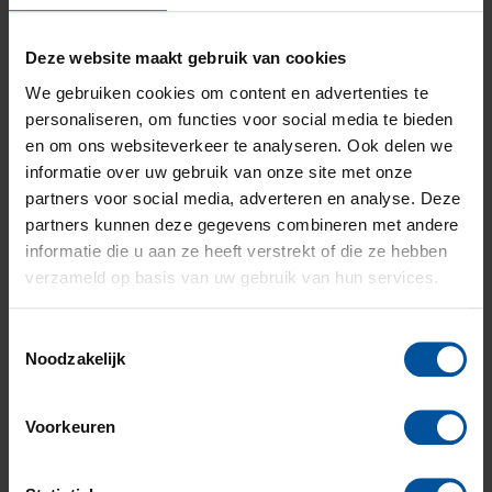
levensverzekering die je afsluit voor je nabestaanden.
Dit betekent dat op het moment dat jij komt te
overlijden (binnen de looptijd van de verzekering) jouw
Deze website maakt gebruik van cookies
nabestaanden een bedrag krijgen uitgekeerd. Je kunt je
We gebruiken cookies om content en advertenties te
voorstellen dat als dit gebeurt, er ook een (groot) deel
personaliseren, om functies voor social media te bieden
van het inkomen voor nabestaanden wegvalt. Met de
en om ons websiteverkeer te analyseren. Ook delen we
overlijdensrisicoverzekering kunnen jouw
informatie over uw gebruik van onze site met onze
nabestaanden bijvoorbeeld in het huis blijven wonen,
partners voor social media, adverteren en analyse. Deze
maar ook studies of kinderopvang voor kinderen
kunnen betaald worden.
partners kunnen deze gegevens combineren met andere
informatie die u aan ze heeft verstrekt of die ze hebben
verzameld op basis van uw gebruik van hun services.
Alimentatieverzekering
Ben je getrouwd en ga je scheiden dan blijf je
Toestemmingsselectie
onderhoudsplichtig aan jouw ex-partner. De minst
Noodzakelijk
verdienende partner heeft dan recht op
partneralimentatie (en bij kinderen ook
kinderalimentatie). Maar als de ex-partner overlijdt,
Voorkeuren
stopt ook de alimentatie. Partner- en kinderalimentatie
zijn voor de ontvangende partner vaak een belangrijk