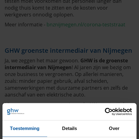
testen moet voorkomen dat personeel langer dan
nodig thuis komt te zitten en de kosten voor
werkgevers onnodig oplopen.
Meer informatie -
bnznijmegen.nl/corona-teststraat
GHW groenste intermediair van Nijmegen
Ja, we zeggen het maar gewoon.
GHW is de groenste
intermediair van Nijmegen
! Al jaren zijn we bezig om
onze business te vergroenen. Op allerlei manieren,
zoals: minder papier gebruik, afval scheiden,
samenwerkingen met duurzame partners en zelfs de
aanschaf van een elektrische auto.
Maar we gaan nog een stapje verder! Want wist jij dat
we op 22 augustus jl. alle grondstoffen uit de aarde
hebben gebruikt die de aarde in 365 dagen kan
produceren? Nog erger, deze datum verschuift steeds
Toestemming
Details
Over
verder naar voren. Daarom willen we jou vragen te
helpen, niet voor ons, nee voor jezelf. Binnenkort