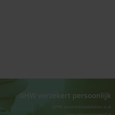
GHW verzekert persoonlijk
GHW assurantieadviseurs is al
jaren gespecialiseerd in