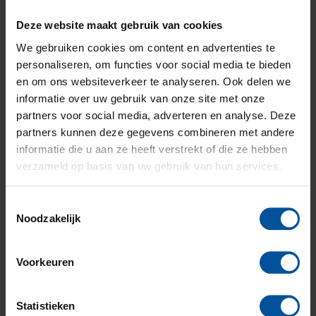
verschijnt ons duurzaamheidsplatform online, waarbij
Deze website maakt gebruik van cookies
we je uitdagen om challenges aan te gaan, en het leven
een beetje duurzamer maken. Pak een keertje extra de
We gebruiken cookies om content en advertenties te
fiets, douche wat korter. Dit scheelt op jaarbasis al
personaliseren, om functies voor social media te bieden
zoveel! Op de website houden we bij hoeveel we samen
en om ons websiteverkeer te analyseren. Ook delen we
besparen. Om zo samen de wereld een stukje beter te
informatie over uw gebruik van onze site met onze
maken. Binnenkort meer informatie!
partners voor social media, adverteren en analyse. Deze
Wil je weten hoe jouw woning scoort in energieverbruik
partners kunnen deze gegevens combineren met andere
en hoe je dit kunt verlagen? Download dan hier het
informatie die u aan ze heeft verstrekt of die ze hebben
duurzaamheidsprofiel van jouw woning.
verzameld op basis van uw gebruik van hun services.
Tip: vervang al je lampen door led-lampen, hiermee
bespaar je 85% energie.
Toestemmingsselectie
Noodzakelijk
Werken bij GHW
Voorkeuren
Aangezien GHW een groeiend bedrijf is, zijn we
momenteel actief op zoek naar nieuwe collega’s. Kom
Statistieken
je ons helpen onze ambities waar te maken?