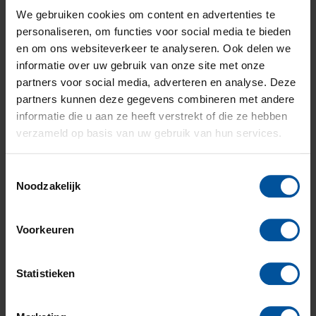
We gebruiken cookies om content en advertenties te
Milieubesparing
personaliseren, om functies voor social media te bieden
Ook op kantoor proberen we door middel van
en om ons websiteverkeer te analyseren. Ook delen we
verschillende maatregelen onze bijdrage aan het milieu
informatie over uw gebruik van onze site met onze
te garanderen. Alle lampen op kantoor zijn
partners voor social media, adverteren en analyse. Deze
bijvoorbeeld vervangen door energiezuinige
partners kunnen deze gegevens combineren met andere
exemplaren. Ook het
schoonmaakbedrijf
waar wij mee
informatie die u aan ze heeft verstrekt of die ze hebben
samenwerken, werkt vanuit het milieubeheersplan om
verzameld op basis van uw gebruik van hun services.
belasting op het milieu te beperken of zelfs te
voorkomen.
Toestemmingsselectie
Werken bij GHW
Noodzakelijk
In mei heeft Mark de Bruin ons kantoor verlaten.
Gelukkig werd zijn plek al gauw opgevuld door
Wouter
Voorkeuren
Brouwers.
Hij is sinds september aan de slag als desk
accountmanager. Maak kennis met
Wouter
.
Statistieken
Collega
Sander van Alphen
(inmiddels naast Maarten
Thoonen ook directeur van GHW Assurantiegroep)
gaat als gastdocent voor
Stichting LEF
(Leven En