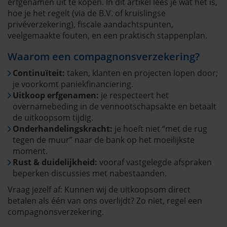
erfgenamen uit te kopen. In dit artikel lees je wat het is,
hoe je het regelt (via de B.V. of kruislingse
privéverzekering), fiscale aandachtspunten,
veelgemaakte fouten, en een praktisch stappenplan.
Waarom een compagnonsverzekering?
Continuïteit:
taken, klanten en projecten lopen door;
je voorkomt paniekfinanciering.
Uitkoop erfgenamen:
je respecteert het
overnamebeding in de vennootschapsakte en betaalt
de uitkoopsom tijdig.
Onderhandelingskracht:
je hoeft niet “met de rug
tegen de muur” naar de bank op het moeilijkste
moment.
Rust & duidelijkheid:
vooraf vastgelegde afspraken
beperken discussies met nabestaanden.
Vraag jezelf af: Kunnen wij de uitkoopsom direct
betalen als één van ons overlijdt? Zo niet, regel een
compagnonsverzekering.