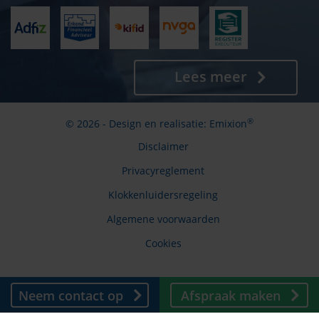
Lees meer
®
© 2026 - Design en realisatie:
Emixion
Disclaimer
Privacyreglement
Klokkenluidersregeling
Algemene voorwaarden
Cookies
Neem contact op
Afspraak maken