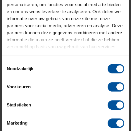
werkdagen antwoord. Buiten kantooruren zijn wij voor
personaliseren, om functies voor social media te bieden
spoedgevallen telefonisch bereikbaar via het nummer
en om ons websiteverkeer te analyseren. Ook delen we
(024) 324 7600
. Je kunt ook een e-mail sturen
informatie over uw gebruik van onze site met onze
naar
123@ghw.nl
partners voor social media, adverteren en analyse. Deze
partners kunnen deze gegevens combineren met andere
IBAN:
NL81ABNA0537292675
informatie die u aan ze heeft verstrekt of die ze hebben
verzameld op basis van uw gebruik van hun services.
BIC:
ABNANL2A
AFM nummer:
12012177
Toestemmingsselectie
KiFiD aansluitnummer:
300.008240
Noodzakelijk
BTW:
NL 8215.33.927.B.01
KvK:
55306055
Voorkeuren
Postbus
1061
Statistieken
Takenhofplein
6501 BB
3
Nijmegen
6538 SZ
Marketing
Nijmegen