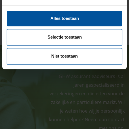
T
(024) 324
7600
E
Alles toestaan
ghw@ghw.nl
Selectie toestaan
Niet toestaan
GHW verzekert persoonlijk
GHW assurantieadviseurs is al
jaren gespecialiseerd in
verzekeringen en diensten voor de
zakelijke en particuliere markt. Wil
je weten hoe wij je persoonlijk
kunnen helpen? Neem dan contact
met ons op.