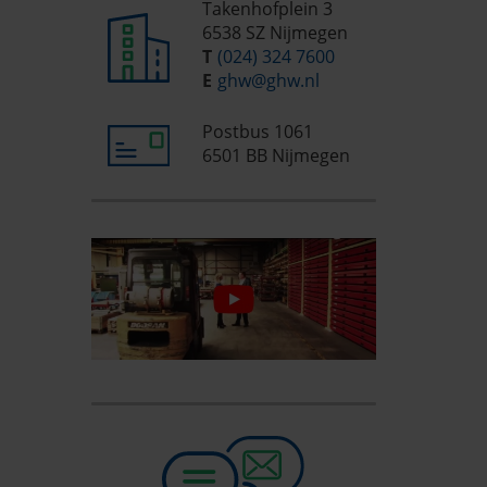
Takenhofplein 3
6538 SZ Nijmegen
T
(024) 324 7600
E
ghw@ghw.nl
Postbus 1061
6501 BB Nijmegen