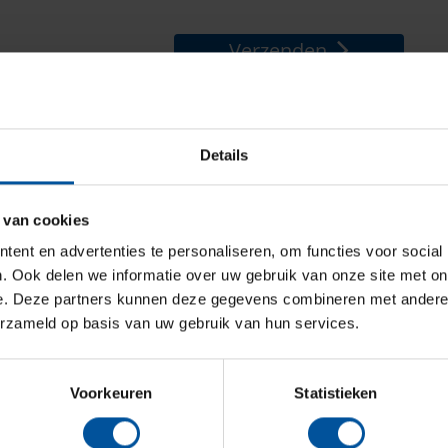
Verzenden
wij van 8:30 tot 17:00 uur geopend. Telefonisch zijn
Details
baar. Tijdens kantooruren is er geen wachttijd (in het
 Je belt ons tegen het lokale tarief en hebben een
ige vragen.
 van cookies
ande en/of nieuwe verzekering dan ontvang je binnen
ent en advertenties te personaliseren, om functies voor social
n wij voor spoedgevallen telefonisch bereikbaar via
. Ook delen we informatie over uw gebruik van onze site met on
e-mail sturen naar
123@ghw.nl
e. Deze partners kunnen deze gegevens combineren met andere i
erzameld op basis van uw gebruik van hun services.
KiFiD aansluitnummer:
300.008240
BTW:
NL 8215.33.927.B.01
Voorkeuren
Statistieken
KvK:
55306055