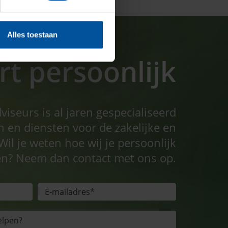
Alles toestaan
t persoonlijk
seurs is al jaren gespecialiseerd
n en diensten voor de zakelijke en
Wil je weten hoe wij je persoonlijk
n? Neem dan contact met ons op.