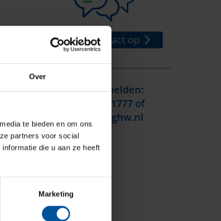
Neem contact op
Over
Schade melden:
(024) 750 1777
of
schade@ghw.nl
 media te bieden en om ons
ze partners voor social
nformatie die u aan ze heeft
Marketing