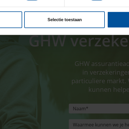
Selectie toestaan
GHW verzeker
GHW assurantieadvi
in verzekeringe
particuliere markt. 
kunnen helpe