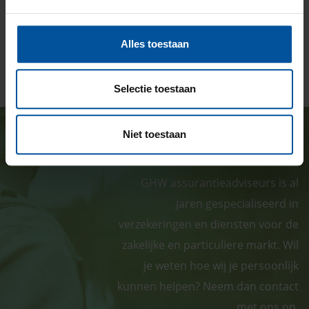
T
(024) 324
7600
E
Alles toestaan
ghw@ghw.nl
Selectie toestaan
Niet toestaan
GHW verzekert persoonlijk
GHW assurantieadviseurs is al
jaren gespecialiseerd in
verzekeringen en diensten voor de
zakelijke en particuliere markt. Wil
je weten hoe wij je persoonlijk
kunnen helpen? Neem dan contact
met ons op.