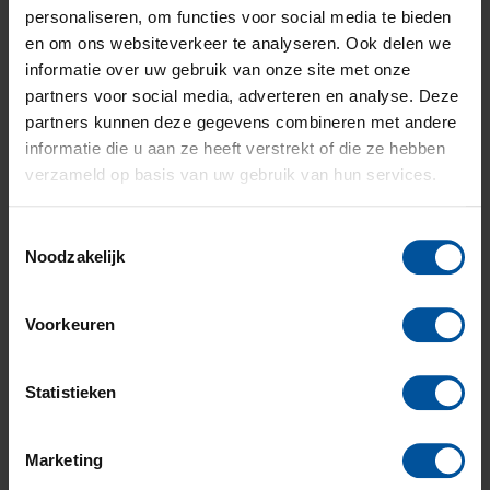
werkdagen antwoord. Buiten kantooruren zijn wij voor
personaliseren, om functies voor social media te bieden
spoedgevallen telefonisch bereikbaar via het nummer
en om ons websiteverkeer te analyseren. Ook delen we
(024) 324 7600
. Je kunt ook een e-mail sturen
informatie over uw gebruik van onze site met onze
naar
123@ghw.nl
partners voor social media, adverteren en analyse. Deze
partners kunnen deze gegevens combineren met andere
IBAN:
NL81ABNA0537292675
informatie die u aan ze heeft verstrekt of die ze hebben
verzameld op basis van uw gebruik van hun services.
BIC:
ABNANL2A
AFM nummer:
12012177
Toestemmingsselectie
KiFiD aansluitnummer:
300.008240
Noodzakelijk
BTW:
NL 8215.33.927.B.01
KvK:
55306055
Voorkeuren
Postbus
1061
Statistieken
Takenhofplein
6501 BB
3
Nijmegen
6538 SZ
Marketing
Nijmegen