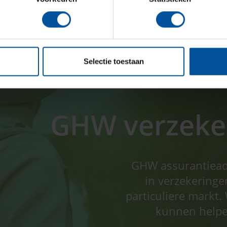
KiFiD aansluitnummer:
300.008240
BTW:
NL 8215.33.927.B.01
KvK:
09199020 Centraal Gelderland
Selectie toestaan
GHW verzeker
GHW assurantieadvi
in verzekeringe
particuliere markt. 
kunnen helpe