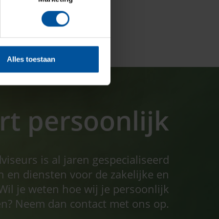
Alles toestaan
t persoonlijk
seurs is al jaren gespecialiseerd
n en diensten voor de zakelijke en
Wil je weten hoe wij je persoonlijk
n? Neem dan contact met ons op.