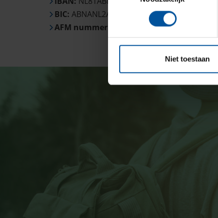
IBAN:
NL81ABNA0537292675
BIC:
ABNANL2A
AFM nummer:
12012177
Niet toestaan