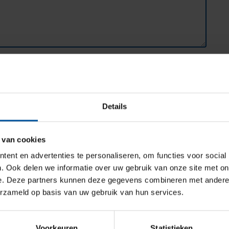
Verzenden
Details
wij van 8:30 tot 17:00 uur geopend. Telefonisch zijn
baar. Tijdens kantooruren is er geen wachttijd (in het
 van cookies
 Je belt ons tegen het lokale tarief en hebben een
ent en advertenties te personaliseren, om functies voor social
ige vragen.
. Ook delen we informatie over uw gebruik van onze site met on
ande en/of nieuwe verzekering dan ontvang je binnen
e. Deze partners kunnen deze gegevens combineren met andere i
n wij voor spoedgevallen telefonisch bereikbaar via
erzameld op basis van uw gebruik van hun services.
e-mail sturen naar
123@ghw.nl
Voorkeuren
Statistieken