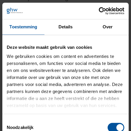
RI&E.
Een gezonde (thuis)werkplek
Afgelopen jaar is het werk voor veel bedrijven drastisch
Toestemming
Details
Over
veranderd. Veel bedrijven hebben een coronaprotocol
opgesteld, waarin vastgelegd is wat de
coronamaatregelen zijn. Wat veel werkgevers vergeten
Deze website maakt gebruik van cookies
is om deze specifieke coronarisico’s en –maatregelen
We gebruiken cookies om content en advertenties te
ook op te nemen in de RI&E. Een coronaprotocol heeft
personaliseren, om functies voor social media te bieden
namelijk geen juridische status binnen de Arbowet.
en om ons websiteverkeer te analyseren. Ook delen we
Ook niet als deze door de sociale partners uit de
branche is opgesteld.
informatie over uw gebruik van onze site met onze
partners voor social media, adverteren en analyse. Deze
Naast maatregelen op de werkvloer zijn er ook nieuwe
partners kunnen deze gegevens combineren met andere
vraagstukken als het gaat om de gezondheid van
informatie die u aan ze heeft verstrekt of die ze hebben
werknemers die thuiswerken. Uit verschillende
verzameld op basis van uw gebruik van hun services.
onderzoeken blijkt dat thuiswerken steeds een vastere
vorm krijgt. Na een periode met ad-hocoplossingen, is
het tijd voor toekomstbestendige maatregelen. Naast
Toestemmingsselectie
dat corona een verplicht onderdeel is geworden in de
Noodzakelijk