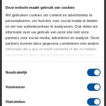
autoverzekering op naam van de ouders?
Deze website maakt gebruik van cookies
Het afsluiten van een autoverzekering op een andere
We gebruiken cookies om content en advertenties te
naam lijkt een klein leugentje om bestwil of juist een
personaliseren, om functies voor social media te bieden
slimmigheidje om te besparen op de premie. Wanneer
en om ons websiteverkeer te analyseren. Ook delen we
een verzekeraar erachter komt noemt deze het anders.
informatie over uw gebruik van onze site met onze
Het afsluiten van een autoverzekering op naam van de
partners voor social media, adverteren en analyse. Deze
ouders is namelijk fraude en oplichting in de ogen van
een verzekeraar. Deze woorden klinken een stuk
partners kunnen deze gegevens combineren met andere
zwaarder. In 2017 onderzochten verzekeraars een
informatie die u aan ze heeft verstrekt of die ze hebben
kleine 30.000 dossiers op vermoeden van fraude. In
verzameld op basis van uw gebruik van hun services.
meer dan 10.000 gevallen werd er ook echt fraude
geconstateerd.
Toestemmingsselectie
Noodzakelijk
Wanneer er schade aan de auto is
Als er een grote schade aan de auto is of er zijn
bepaalde indicatoren, doet een verzekeraar onderzoek
Voorkeuren
naar fraude. Wordt er fraude geconstateerd dan word
je geregistreerd. Een registratie voor fraude blijft maar
Statistieken
liefst 8 jaar staan!