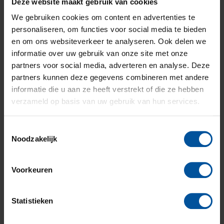
Deze website maakt gebruik van cookies
Neem daarvoor
contact
met ons op.
We gebruiken cookies om content en advertenties te
Gerelateerd nieuws
personaliseren, om functies voor social media te bieden
en om ons websiteverkeer te analyseren. Ook delen we
informatie over uw gebruik van onze site met onze
Verzeker de continuïteit van
partners voor social media, adverteren en analyse. Deze
jouw organisatie
partners kunnen deze gegevens combineren met andere
informatie die u aan ze heeft verstrekt of die ze hebben
Wanneer jouw bedrijf te maken heeft
verzameld op basis van uw gebruik van hun services.
met de nasleep van een brand of storm,
kan dit gevolgen hebben voor de
Toestemmingsselectie
continuïteit van...
Noodzakelijk
Lees verder
Voorkeuren
Statistieken