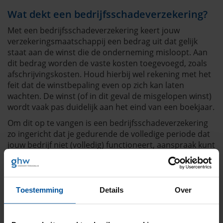
Wat dekt een bedrijfsschadeverzekering?
Met een bedrijfsschadeverzekering keert jouw
verzekeringsmaatschappij een bedrag uit dat gelijk
staat aan de winst die de onderneming misloopt. Aan
dit bedrag worden de vaste kosten toegevoegd, zoals
afschrijvingskosten. Houd hierbij wel rekening met het
feit dat de winstbepaling even op zich kan laten
wachten. De winst (of in dit geval de misgelopen winst)
wordt vaak pas duidelijk aan het eind van een boekjaar.
Om dit op te vangen is een bedrijfsschadeverzekering
zo ingericht dat je gedurende de volledige periode dat
jouw bedrijf niet (volledig) functioneert, aanspraak kunt
maken op de bedrijfsschadeverzekering. Natuurlijk is
dit niet oneindig. Daarom wordt bij er het afsluiten van
een bedrijfsschadeverzekering een uitkeringstermijn
bepaald.
Toestemming
Details
Over
Heeft je meer vragen over een
bedrijfsschadeverzekering? Wij adviseren je graag.