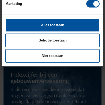
Wat is belangrijk bij een
Marketing
bedrijfsschadeverzekering
Maar liefst 40% van de bedrijven gaat na
een brand failliet. Volgens diverse
Alles toestaan
statistieken redden veel mkb-
ondernemers het...
Selectie toestaan
Lees verder
Niet toestaan
Indexcijfer bij een
gebouwenverzekering
In de recente crisis die intussen - dat
mogen we wel zeggen denk ik - achter
ons ligt, lagen de bouwprijzen relatief